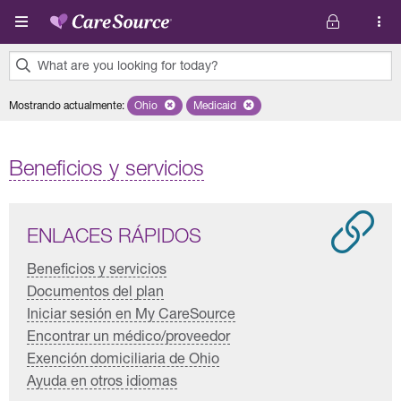
Pasar al contenido principal
What are you looking for today?
0
Mostrando actualmente
:
Ohio
Remove selected state 'Ohio'
Medicaid
Remove selected plan 'Medicaid'
results
found.
Beneficios y servicios
ENLACES RÁPIDOS
Beneficios y servicios
Documentos del plan
Iniciar sesión en My CareSource
Encontrar un médico/proveedor
Exención domiciliaria de Ohio
Ayuda en otros idiomas