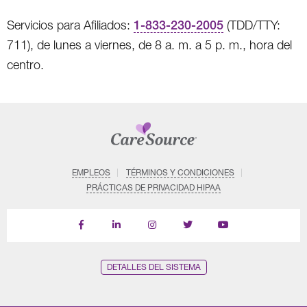
Servicios para Afiliados:
1-833-230-2005
(TDD/TTY:
711), de lunes a viernes, de 8 a. m. a 5 p. m., hora del
centro.
EMPLEOS
TÉRMINOS Y CONDICIONES
PRÁCTICAS DE PRIVACIDAD HIPAA
Find
Follow
Follow
Follow
Subscribe
us
us
us
us
on
on
on
on
on
YouTube
Facebook
LinkedIn
Instagram
Twitter
DETALLES DEL SISTEMA