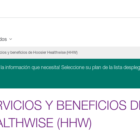
ados
cios y beneficios de Hoosier Healthwise (HHW)
 la información que necesita! Seleccione su plan de la lista despleg
VICIOS Y BENEFICIOS 
ALTHWISE (HHW)