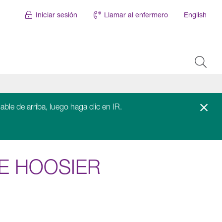
Iniciar sesión
Llamar al enfermero
English
able de arriba, luego haga clic en IR.
DE HOOSIER