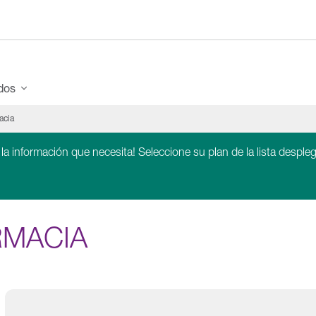
ados
acia
 la información que necesita! Seleccione su plan de la lista despleg
RMACIA