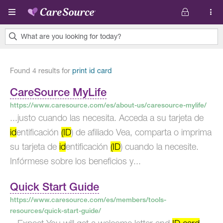
Pasar al contenido principal
What are you looking for today?
0
results
Found 4 results for
print id card
found.
CareSource MyLife
https://www.caresource.com/es/about-us/caresource-mylife/
...justo cuando las necesita. Acceda a su tarjeta de
id
entificación
(ID
) de afiliado Vea, comparta o imprima
su tarjeta de
id
entificación
(ID
) cuando la necesite.
Infórmese sobre los beneficios y...
Quick Start Guide
https://www.caresource.com/es/members/tools-
resources/quick-start-guide/