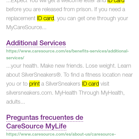
...Expect You will get a welcome letter and
ID card
before you are released from prison. If you need a
replacement
ID card
, you can get one through your
MyCareSource...
Additional Services
https://www.caresource.com/es/benefits-services/additional-
services/
...your health. Make new friends. Lose weight. Learn
about SilverSneakers®. To find a fitness location near
you or to
print
a SilverSneakers
ID card
visit
silversneakers.com. MyHealth Through MyHealth,
adults...
Preguntas frecuentes de
CareSource MyLife
https://www.caresource.com/es/about-us/caresource-