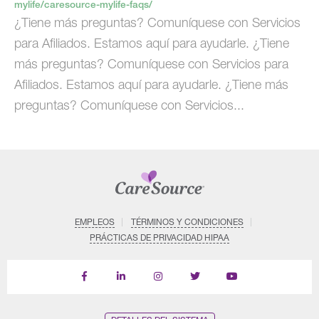
mylife/caresource-mylife-faqs/
¿Tiene más preguntas? Comuníquese con Servicios
para Afiliados. Estamos aquí para ayudarle. ¿Tiene
más preguntas? Comuníquese con Servicios para
Afiliados. Estamos aquí para ayudarle. ¿Tiene más
preguntas? Comuníquese con Servicios...
EMPLEOS
TÉRMINOS Y CONDICIONES
PRÁCTICAS DE PRIVACIDAD HIPAA
Find
Follow
Follow
Follow
Subscribe
us
us
us
us
on
on
on
on
on
YouTube
Facebook
LinkedIn
Instagram
Twitter