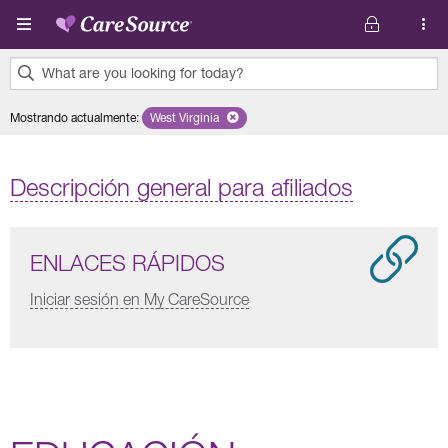
Pasar al contenido principal
What are you looking for today?
0
Mostrando actualmente
:
West Virginia
Remove selected state 'West Virginia'
results
found.
Descripción general para afiliados
ENLACES RÁPIDOS
Iniciar sesión en My CareSource