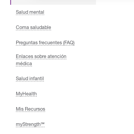
Salud mental
Coma saludable
Preguntas frecuentes (FAQ)
Enlaces sobre atención
médica
Salud infantil
MyHealth
Mis Recursos
myStrength℠