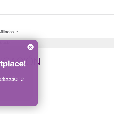
filiados
ducación
UCACIÓN
tplace
!
eleccione