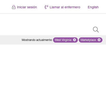
Iniciar sesión
Llamar al enfermero
English
Mostrando actualmente
:
West Virginia
Remove selected state 'West Virg
Marketplace
Remove selec