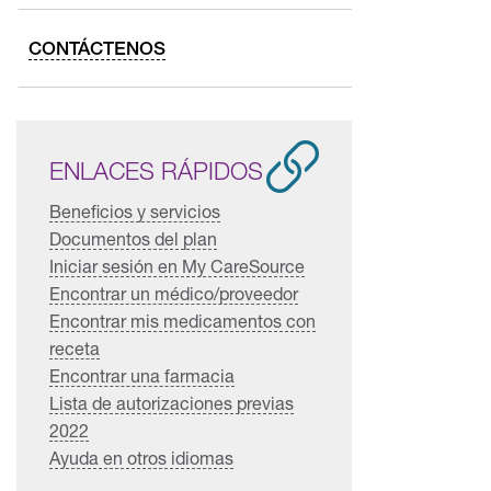
CONTÁCTENOS
ENLACES RÁPIDOS
Beneficios y servicios
Documentos del plan
Iniciar sesión en My CareSource
Encontrar un médico/proveedor
Encontrar mis medicamentos con
receta
Encontrar una farmacia
Lista de autorizaciones previas
2022
Ayuda en otros idiomas