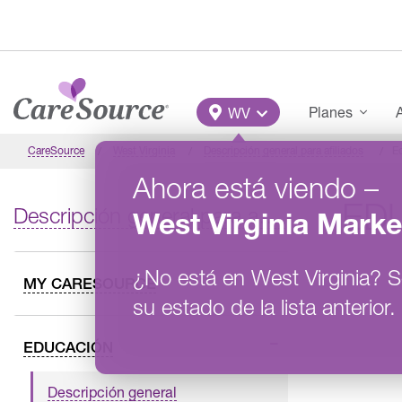
Pasar al contenido principal
Main Menu
Planes
A
WV
CareSource
West Virginia
Descripción general para afiliados
E
Ahora está viendo
–
ED
Descripción general para afiliados
West Virginia
Marke
¿No está en
West Virginia
?
S
MY CARESOURCE
su estado de la lista anterior.
EDUCACIÓN
Descripción general