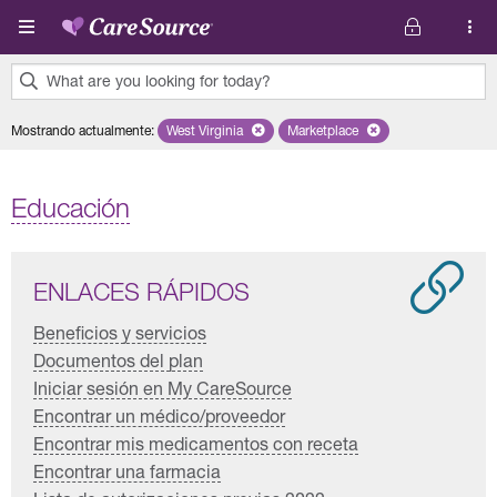
Pasar al contenido principal
What are you looking for today?
0
Mostrando actualmente
:
West Virginia
Remove selected state 'West Virginia'
Marketplace
Remove selected plan 'Marke
results
found.
Educación
ENLACES RÁPIDOS
Beneficios y servicios
Documentos del plan
Iniciar sesión en My CareSource
Encontrar un médico/proveedor
Encontrar mis medicamentos con receta
Encontrar una farmacia