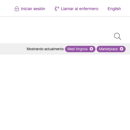
Iniciar sesión
Llamar al enfermero
English
Mostrando actualmente
:
West Virginia
Remove selected state 'West Virg
Marketplace
Remove selec