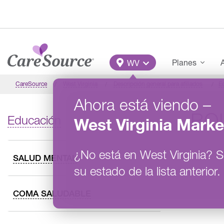
Pasar al contenido principal
Main Menu
Planes
A
WV
CareSource
West Virginia
Descripción general para afiliados
E
Ahora está viendo
–
BO
Educación
West Virginia
Marke
¿No está en
West Virginia
?
S
SALUD MENTAL
su estado de la lista anterior.
COMA SALUDABLE