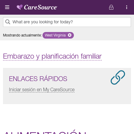
Pasar al contenido principal
What are you looking for today?
0
Mostrando actualmente
:
West Virginia
Remove selected state 'West Virginia'
results
found.
Embarazo y planificación familiar
ENLACES RÁPIDOS
Iniciar sesión en My CareSource