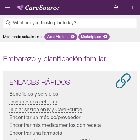
Pasar al contenido principal
What are you looking for today?
0
Mostrando actualmente
:
West Virginia
Remove selected state 'West Virginia'
Marketplace
Remove selected plan 'Marke
results
found.
Embarazo y planificación familiar
ENLACES RÁPIDOS
Beneficios y servicios
Documentos del plan
Iniciar sesión en My CareSource
Encontrar un médico/proveedor
Encontrar mis medicamentos con receta
Encontrar una farmacia