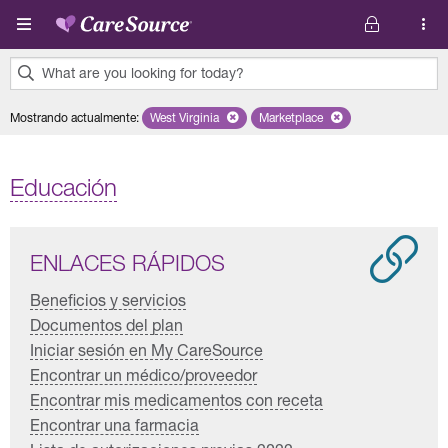
Pasar al contenido principal
What are you looking for today?
0
Mostrando actualmente
:
West Virginia
Remove selected state 'West Virginia'
Marketplace
Remove selected plan 'Marke
results
found.
Educación
ENLACES RÁPIDOS
Beneficios y servicios
Documentos del plan
Iniciar sesión en My CareSource
Encontrar un médico/proveedor
Encontrar mis medicamentos con receta
Encontrar una farmacia