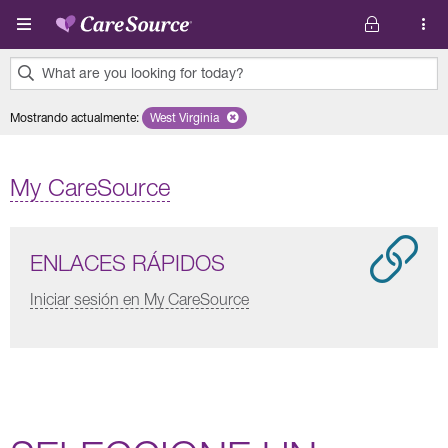
Pasar al contenido principal
What are you looking for today?
0
Mostrando actualmente
:
West Virginia
Remove selected state 'West Virginia'
results
found.
My CareSource
ENLACES RÁPIDOS
Iniciar sesión en My CareSource