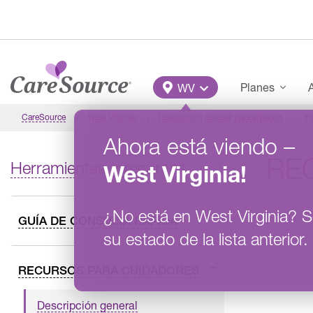
Pasar al contenido principal
Main Menu
Planes
A
WV
CareSource
West Virginia
Descripción general para afiliados
H
Ahora está viendo
–
RE
Herramientas y recursos
West Virginia
!
¿No está en
West Virginia
?
S
GUÍA DE CONSULTA RÁPIDA
su estado de la lista anterior.
RECURSOS PARA CUIDADORES
Descripción general