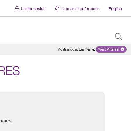
Iniciar sesión
Llamar al enfermero
English
Mostrando actualmente
:
West Virginia
Remove select
RES
ación.