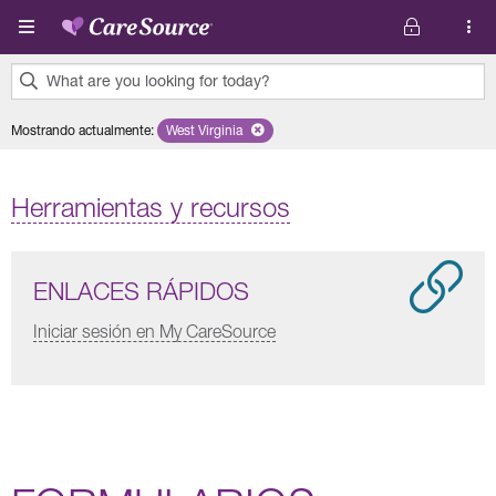
Pasar al contenido principal
What are you looking for today?
0
Mostrando actualmente
:
West Virginia
Remove selected state 'West Virginia'
results
found.
Herramientas y recursos
ENLACES RÁPIDOS
Iniciar sesión en My CareSource