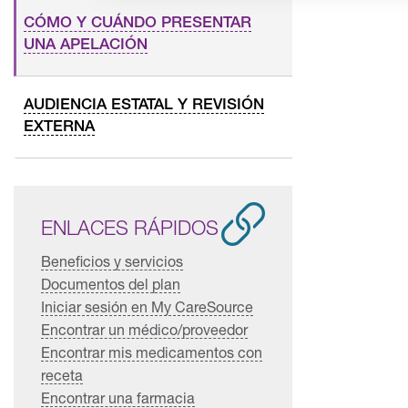
CÓMO Y CUÁNDO PRESENTAR
UNA APELACIÓN
AUDIENCIA ESTATAL Y REVISIÓN
EXTERNA
ENLACES RÁPIDOS
Beneficios y servicios
Documentos del plan
Iniciar sesión en My CareSource
Encontrar un médico/proveedor
Encontrar mis medicamentos con
receta
Encontrar una farmacia