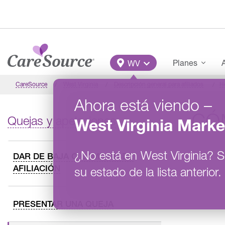
Pasar al contenido principal
Main Menu
Planes
A
WV
CareSource
West Virginia
Descripción general para afiliados
H
Ahora está viendo
–
CÓ
Quejas y apelaciones
West Virginia
Marke
¿No está en
West Virginia
?
S
DAR DE BAJA O CAMBIAR DE
AFILIACIÓN
su estado de la lista anterior.
PRESENTAR UNA QUEJA