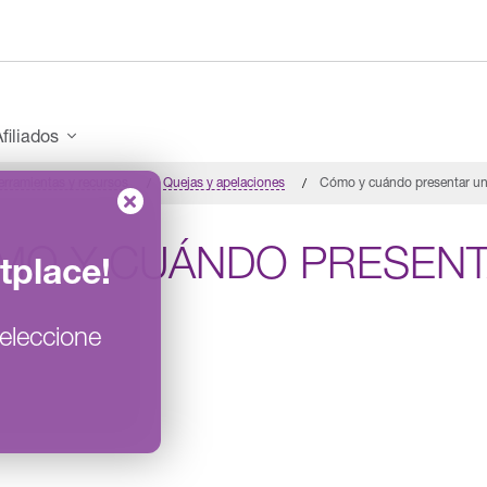
filiados
erramientas y recursos
Quejas y apelaciones
Cómo y cuándo presentar un
MO Y CUÁNDO PRESENT
tplace
!
eleccione