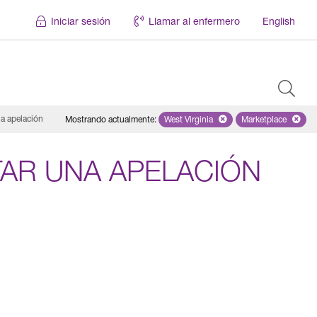
Iniciar sesión
Llamar al enfermero
English
a apelación
Mostrando actualmente
:
West Virginia
Remove selected state 'West Virg
Marketplace
Remove selec
AR UNA APELACIÓN