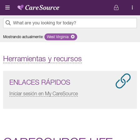
Pasar al contenido principal
What are you looking for today?
0
Mostrando actualmente
:
West Virginia
Remove selected state 'West Virginia'
results
found.
Herramientas y recursos
ENLACES RÁPIDOS
Iniciar sesión en My CareSource