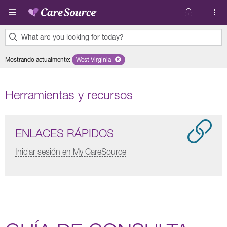
Pasar al contenido principal
What are you looking for today?
0
Mostrando actualmente
:
West Virginia
Remove selected state 'West Virginia'
results
found.
Herramientas y recursos
ENLACES RÁPIDOS
Iniciar sesión en My CareSource